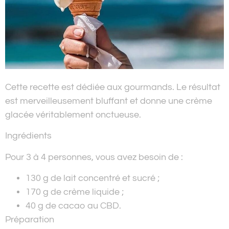
Cette recette est dédiée aux gourmands. Le résultat
est merveilleusement bluffant et donne une crème
glacée véritablement onctueuse.
Ingrédients
Pour 3 à 4 personnes, vous avez besoin de :
130 g de lait concentré et sucré ;
170 g de crème liquide ;
40 g de cacao au CBD.
Préparation