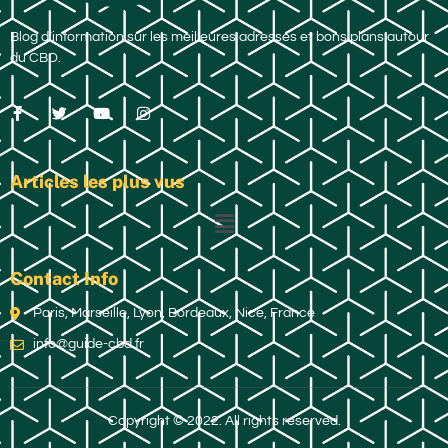
Blog d’information sur les meilleures adresses et bons plans autour
du CBD.
Articles les plus vus
Contact Info
Paris, Marseille, Lyon, Bordeaux, Nice, France
info@guide-cbd.fr
Copyright © 2022. All rights reserved.