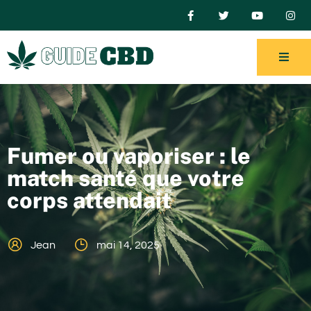
Fumer ou vaporiser : le
match santé que votre
corps attendait
Jean
mai 14, 2025