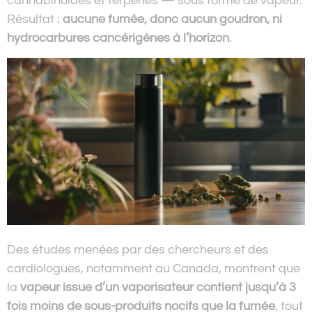
cannabinoïdes et terpènes — sous forme de vapeur.
Résultat :
aucune fumée, donc aucun goudron, ni
hydrocarbures cancérigènes à l’horizon
.
Des études menées par des chercheurs et des
cardiologues, notamment au Canada, montrent que
la
vapeur issue d’un vaporisateur contient jusqu’à 3
fois moins de sous-produits nocifs que la fumée
, tout