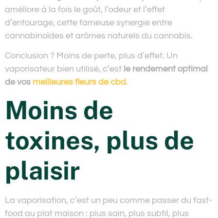
améliore à la fois le goût, l’odeur et l’effet
d’entourage, cette fameuse synergie entre
cannabinoïdes et arômes naturels du cannabis.
Conclusion ? Moins de perte, plus d’effet. Un
vaporisateur bien utilisé, c’est
le rendement optimal
de vos
meilleures fleurs de cbd
.
Moins de
toxines, plus de
plaisir
La vaporisation, c’est un peu comme passer du fast-
food au plat maison : plus sain, plus subtil, plus