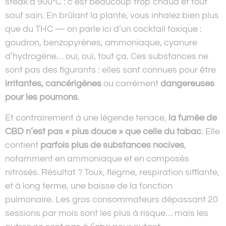
steak à 900°C : c’est beaucoup trop chaud et tout
sauf sain. En brûlant la plante, vous inhalez bien plus
que du THC — on parle ici d’un cocktail toxique :
goudron, benzopyrènes, ammoniaque, cyanure
d’hydrogène… oui, oui, tout ça. Ces substances ne
sont pas des figurants : elles sont connues pour être
irritantes, cancérigènes
ou carrément
dangereuses
pour les poumons
.
Et contrairement à une légende tenace,
la fumée de
CBD n’est pas « plus douce » que celle du tabac
. Elle
contient
parfois plus de substances nocives
,
notamment en ammoniaque et en composés
nitrosés. Résultat ? Toux, flegme, respiration sifflante,
et à long terme, une baisse de la fonction
pulmonaire. Les gros consommateurs dépassant 20
sessions par mois sont les plus à risque… mais les