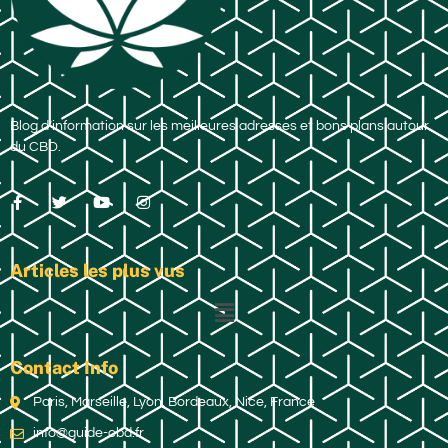
Blog d’information sur les meilleures adresses et bons plans autour
du CBD.
Articles les plus vus
Contact Info
Paris, Marseille, Lyon, Bordeaux, Nice, France
info@guide-cbd.fr