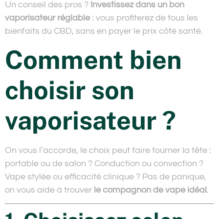
Un conseil des pros ?
Investissez dans un bon
vaporisateur réglable
: vous profiterez de tous les
bienfaits du CBD, sans en payer le prix côté santé.
Comment bien
choisir son
vaporisateur ?
On vous l’accorde, le choix peut faire tourner la tête :
portable ou de salon ? Conduction ou convection ?
Vape stylée ou efficacité clinique ? Pas de panique,
on vous aide à trouver
le compagnon de vape idéal
.