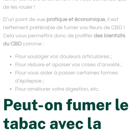
de les rouler !
D’un point de vue
pratique et économique
, il est
nettement préférable de fumer vos fleurs de CBD !
Cela vous permettra donc de profiter
des bienfaits
du CBD
comme :
Pour soulager vos douleurs articulaires ;
Pour réduire et apaiser vos crises d’anxiété ;
Pour vous aider à passer certaines formes
d’épilepsie ;
Pour améliorer votre digestion, etc.
Peut-on fumer le
tabac avec la