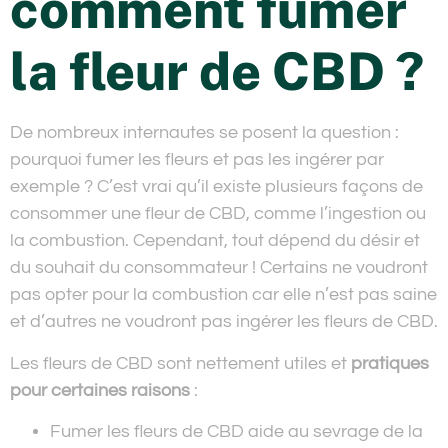
comment fumer
la fleur de CBD ?
De nombreux internautes se posent la question :
pourquoi fumer les fleurs et pas les ingérer par
exemple ? C’est vrai qu’il existe plusieurs façons de
consommer une fleur de CBD, comme l’ingestion ou
la combustion. Cependant, tout dépend du désir et
du souhait du consommateur ! Certains ne voudront
pas opter pour la combustion car elle n’est pas saine
et d’autres ne voudront pas ingérer les fleurs de CBD.
Les fleurs de CBD sont nettement utiles et
pratiques
pour certaines raisons
:
Fumer les fleurs de CBD aide au sevrage de la