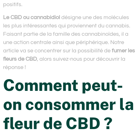
positifs.
Le CBD ou cannabidiol
désigne une des molécules
les plus intéressantes qui proviennent du cannabis.
Faisant partie de la famille des cannabinoïdes, il a
une action centrale ainsi que périphérique. Notre
article va se concentrer sur la possibilité de
fumer les
fleurs de CBD
, alors suivez-nous pour découvrir la
réponse !
Comment peut-
on consommer la
fleur de CBD ?