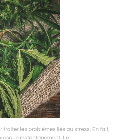
r traiter les problèmes liés au stress. En fait,
 presque instantanément
.
Le