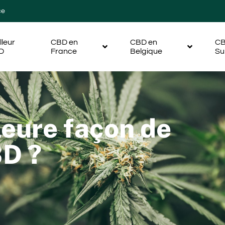
ce
lleur
CBD en
CBD en
CB
D
France
Belgique
Su
leure façon de
D ?