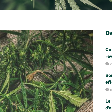
De
Ce
rév
d
Bon
eff
d
Le 
d’a