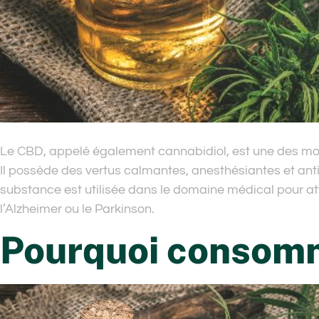
Le CBD, appelé également cannabidiol, est une des mol
Il possède des vertus calmantes, anesthésiantes et anti-
substance est utilisée dans le domaine médical pour att
l’Alzheimer ou le Parkinson.
Pourquoi consom