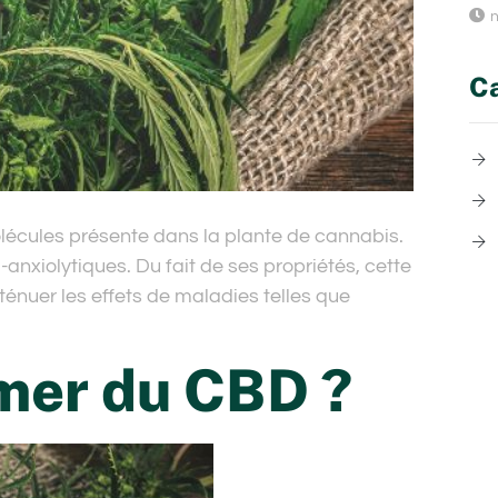
n
Ca
écules présente dans la plante de cannabis.
anxiolytiques. Du fait de ses propriétés, cette
énuer les effets de maladies telles que
mer du CBD ?