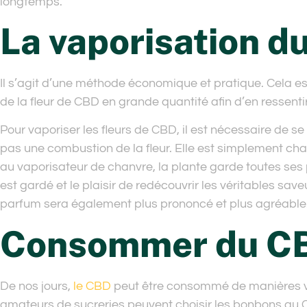
longtemps.
La vaporisation d
Il s’agit d’une méthode économique et pratique. Cela est 
de la fleur de CBD en grande quantité afin d’en ressentir 
Pour vaporiser les fleurs de CBD, il est nécessaire de s
pas une combustion de la fleur. Elle est simplement ch
au vaporisateur de chanvre, la plante garde toutes ses
est gardé et le plaisir de redécouvrir les véritables sav
parfum sera également plus prononcé et plus agréable
Consommer du CB
De nos jours,
le CBD
peut être consommé de manières va
amateurs de sucreries peuvent choisir les bonbons au CB