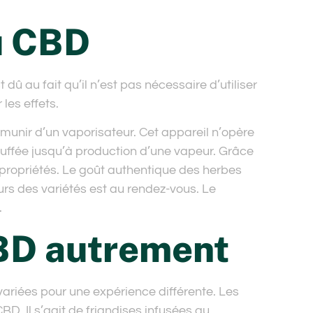
u CBD
dû au fait qu’il n’est pas nécessaire d’utiliser
les effets.
e munir d’un vaporisateur. Cet appareil n’opère
auffée jusqu’à production d’une vapeur. Grâce
 propriétés. Le goût authentique des herbes
eurs des variétés est au rendez-vous. Le
.
D autrement
riées pour une expérience différente. Les
D. Il s’agit de friandises infusées au