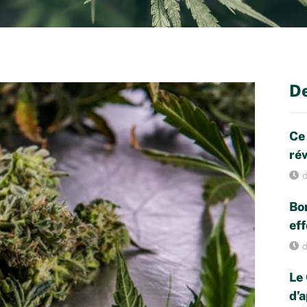
De
Ce
rév
d
Bon
eff
d
Le 
d’a