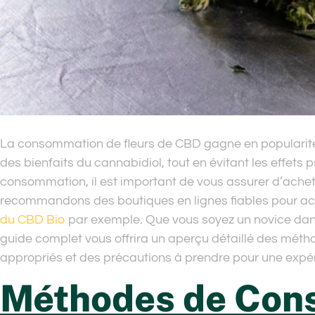
La consommation de fleurs de CBD gagne en popularité e
des bienfaits du cannabidiol, tout en évitant les effets
consommation, il est important de vous assurer d’achet
recommandons des boutiques en lignes fiables pour a
du CBD Bio
par exemple. Que vous soyez un novice dans
guide complet vous offrira un aperçu détaillé des mé
appropriés et des précautions à prendre pour une expér
Méthodes de Con