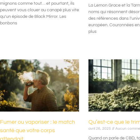
mignons comme tout… et pourtant, ils
La Lemon Grace et la Tar
peuvent vous clouer au canapé plus vite
noms qui résonnent dés
qu’un épisode de Black Mirror. Les
des références dans l’uni
bonbons
européen. Couronnées en 
plus
Fumer ou vaporiser : le match
Qu’est-ce que le tri
avril 26, 2025
Aucun commen
santé que votre corps
attendait
Quand on parle de CBD, t