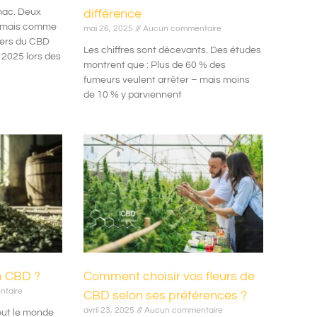
mac. Deux
différence
ormais comme
mai 26, 2025
Aucun commentaire
vers du CBD
Les chiffres sont décevants. Des études
2025 lors des
montrent que : Plus de 60 % des
fumeurs veulent arrêter – mais moins
de 10 % y parviennent
m CBD ?
Comment choisir vos fleurs de
taire
CBD selon ses préférences ?
avril 23, 2025
Aucun commentaire
out le monde