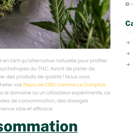
n
Ca
n tant qu’alternative naturelle pour profiter
 psychotropes du THC. Avant de parler de
er des produits de qualité ! Nous vous
cheter vos
fleurs de CBD comme Le Comptoir
 le domaine ou un utilisateur expérimenté, ce
thodes de consommation, des dosages
ience sûre et efficace.
sommation