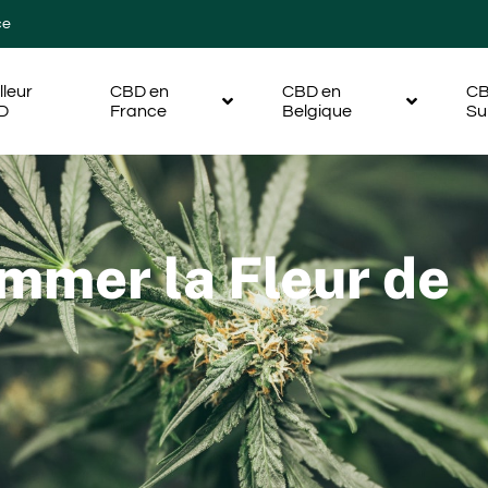
ce
lleur
CBD en
CBD en
CB
D
France
Belgique
Su
mmer la Fleur de