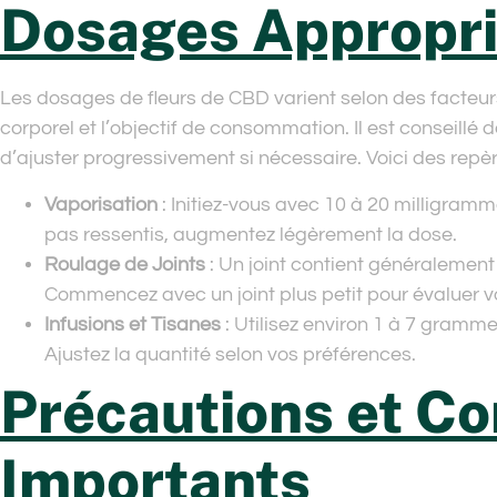
Dosages Appropr
Les dosages de fleurs de CBD varient selon des facteurs 
corporel et l’objectif de consommation. Il est conseill
d’ajuster progressivement si nécessaire. Voici des repè
Vaporisation
: Initiez-vous avec 10 à 20 milligramme
pas ressentis, augmentez légèrement la dose.
Roulage de Joints
: Un joint contient généralemen
Commencez avec un joint plus petit pour évaluer v
Infusions et Tisanes
: Utilisez environ 1 à 7 gramme
Ajustez la quantité selon vos préférences.
Précautions et Co
Importants