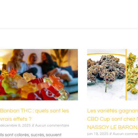
Bonbon THC : quels sont les
Les variétés gagnan
vrais effets ?
CBD Cup sont chez 
décembre 8, 2025
Aucun commentaire
NASSOY LE BARON
juin 19, 2025
Aucun commen
Ils sont colorés, sucrés, souvent