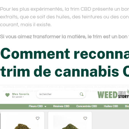
Pour les plus expérimentés, la trim CBD présente un bo
extraits, que ce soit des huiles, des teintures ou des co
courant, mais il existe.
Si vous aimez transformer la matière, le trim est un bon t
Comment reconnaî
trim de cannabis 