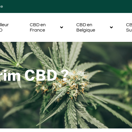
ce
lleur
CBD en
CBD en
CB
D
France
Belgique
Su
trim CBD ?