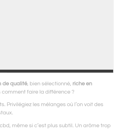
m de qualité
, bien sélectionné,
riche en
s comment faire la différence ?
s. Privilégiez les mélanges où l’on voit des
staux.
 cbd, même si c’est plus subtil. Un arôme trop