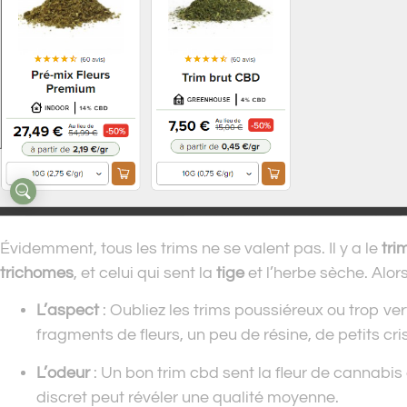
Évidemment, tous les trims ne se valent pas. Il y a le
tri
trichomes
, et celui qui sent la
tige
et l’herbe sèche. Alor
L’aspect
: Oubliez les trims poussiéreux ou trop vert
fragments de fleurs, un peu de résine, de petits cri
L’odeur
: Un bon trim cbd sent la fleur de cannabis
discret peut révéler une qualité moyenne.