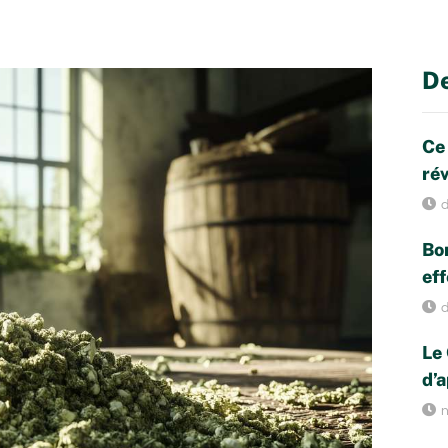
De
Ce
rév
d
Bon
eff
d
Le 
d’a
n