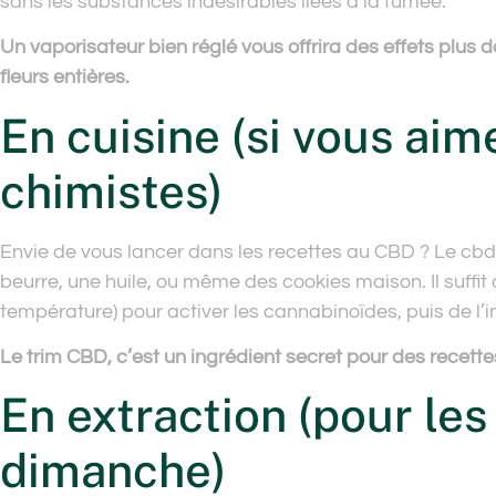
sans les substances indésirables liées à la fumée.
Un vaporisateur bien réglé vous offrira des effets plus 
fleurs entières.
En cuisine (si vous aim
chimistes)
Envie de vous lancer dans les recettes au CBD ? Le cbd
beurre, une huile, ou même des cookies maison. Il suffit
température) pour activer les cannabinoïdes, puis de l’i
Le trim CBD, c’est un ingrédient secret pour des recette
En extraction (pour les
dimanche)