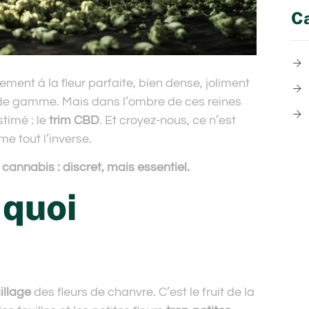
Ca
nt à la fleur parfaite, bien dense, joliment
 de gamme. Mais dans l’ombre de ces reines
timé : le
trim CBD
. Et croyez-nous, ce n’est
e tout l’inverse.
cannabis : discret, mais essentiel.
 quoi
illage
des fleurs de chanvre. C’est le fruit de la