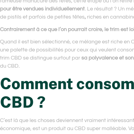
fameuse manucure des têtes, cette étape où l’on retire le
pour être vendues individuellement
. Le résultat ? Un m
de pistils et parfois de petites têtes
,
riches en cannabi
Contrairement à ce que l’on pourrait croire, le trim est 
Quand il est bien sélectionné, ce mélange est riche en C
une palette de possibilités pour ceux qui veulent cons
trim CBD se distingue surtout par
sa polyvalence et son
du CBD.
Comment consomm
CBD ?
C’est là que les choses deviennent vraiment intéressante
économique, est un produit au CBD super malléable. Vous