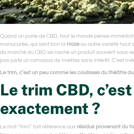
Quand on parle de CBD, tout le monde pense immédiateme
manucurée, qui sent bon la
Haze
ou autre variété haut
du marché du CBD se cache un produit souvent sous-es
pas juste un ramassis de miettes sans intérêt. C’est mêm
Le trim, c’est un peu comme les coulisses du théâtre du 
Le trim CBD, c’est
exactement ?
Le mot “trim” fait référence aux
résidus provenant du ta