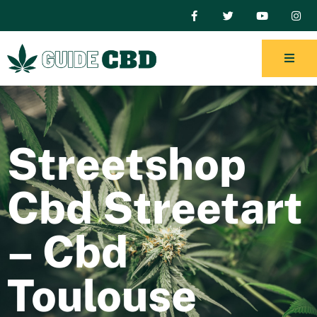
Streetshop
Cbd Streetart
– Cbd
Toulouse