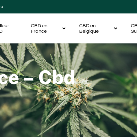
ce
lleur
CBD en
CBD en
CB
D
France
Belgique
Su
ce – Cbd