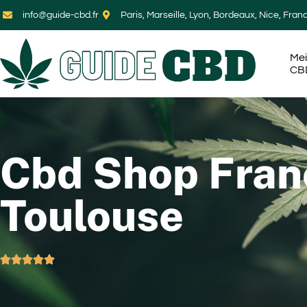
info@guide-cbd.fr
Paris, Marseille, Lyon, Bordeaux, Nice, Fran
Mei
CB
Cbd Shop Fran
Toulouse




