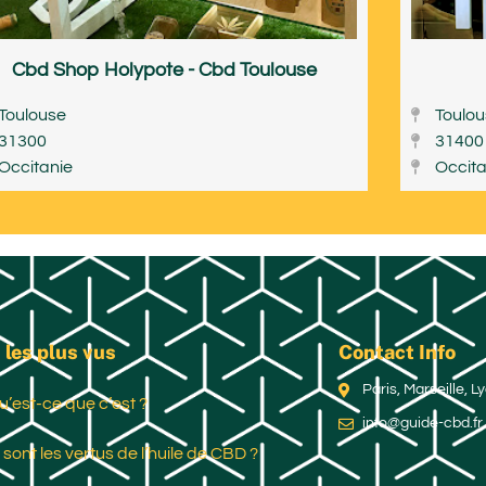
Cbd Shop Holypote - Cbd Toulouse
Toulouse
Toulo
31300
31400
Occitanie
Occita
 les plus vus
Contact Info
Paris, Marseille, 
u’est-ce que c’est ?
info@guide-cbd.fr
 sont les vertus de l’huile de CBD ?