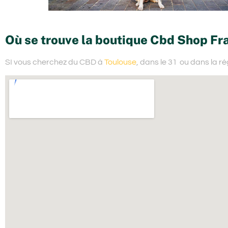
Où se trouve la boutique Cbd Shop Fr
SI vous cherchez du
CBD à
Toulouse
, dans le 31
ou dans la ré