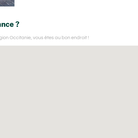
ance ?
gion Occitanie,
vous êtes au bon endroit !