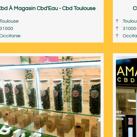
Cbd À Magasin Cbd'Eau - Cbd Toulouse
C
Toulouse
Toulo
31000
31000
Occitanie
Occita