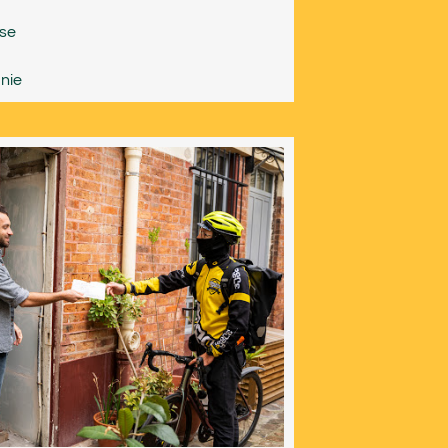
use
nie