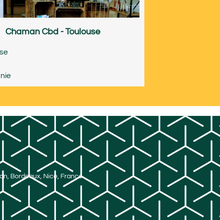
Chaman Cbd - Toulouse
use
nie
Lyon, Bordeaux, Nice, France