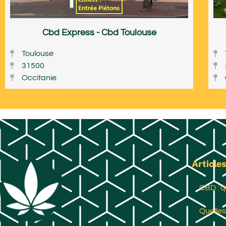
Cbd Express - Cbd Toulouse
Toulouse
31500
Occitanie
Articles
CBD : q
Quelles