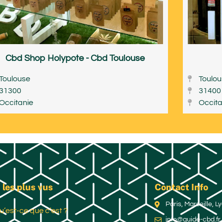
Cbd Shop Holypote - Cbd Toulouse
Toulouse
Toulo
31300
31400
Occitanie
Occita
 les plus vus
Contact Info
Paris, Marseille, 
u’est-ce que c’est ?
info@guide-cbd.fr