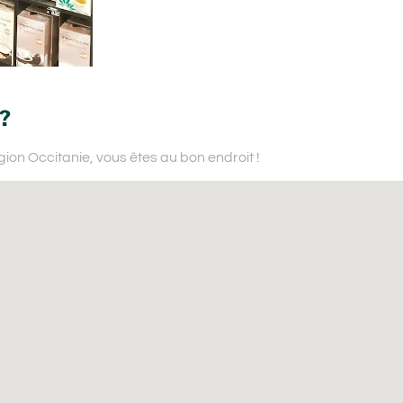
 ?
gion Occitanie,
vous êtes au bon endroit !