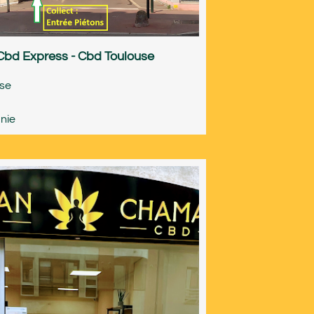
Cbd Express - Cbd Toulouse
use
nie