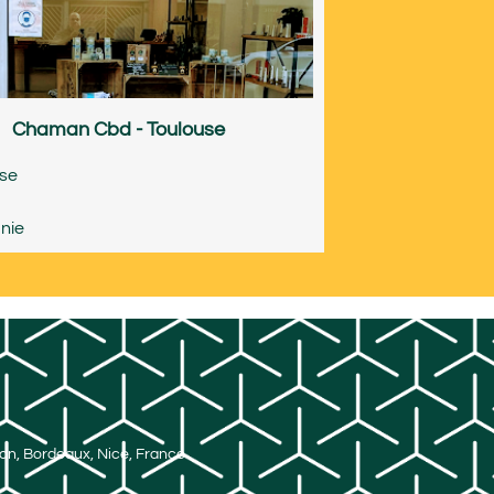
Chaman Cbd - Toulouse
use
nie
Lyon, Bordeaux, Nice, France