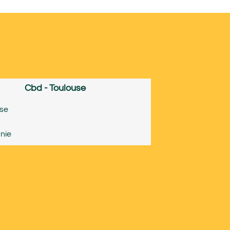
Cbd - Toulouse
use
nie