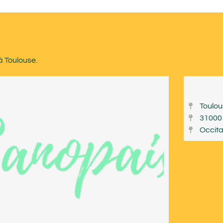
à Toulouse.
Toulo
31000
Occita