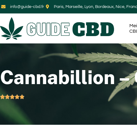
info@guide-cbd.fr
Paris, Marseille, Lyon, Bordeaux, Nice, Fran
Mei
CB
Cannabillion –




