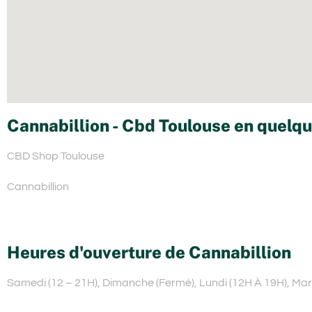
Cannabillion - Cbd Toulouse en quelqu
CBD Shop Toulouse
Cannabillion
Heures d'ouverture de Cannabillion
Samedi (12 – 21H), Dimanche (Fermé), Lundi (12H À 19H), Mard