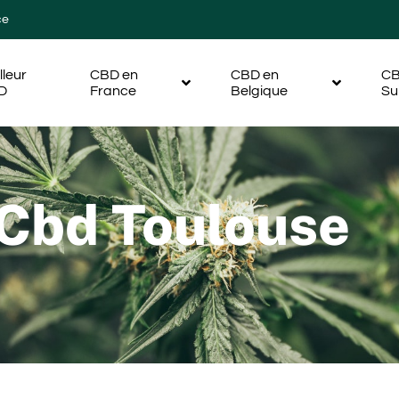
ce
lleur
CBD en
CBD en
CB
D
France
Belgique
Su
 Cbd Toulouse