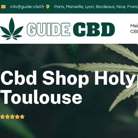
info@guide-cbd.fr
Paris, Marseille, Lyon, Bordeaux, Nice, Fran
Mei
CB
Cbd Shop Holy
Toulouse




