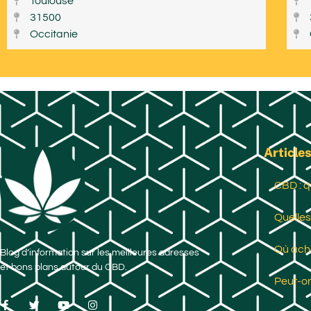
Toulouse
31500
Occitanie
Articles
CBD : q
Quelles
Où ache
Blog d’information sur les meilleures adresses
et bons plans autour du CBD.
Peut-on