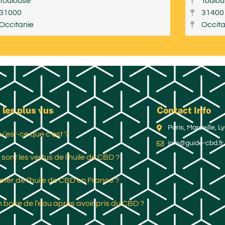
Toulouse
Toulo
31000
31400
Occitanie
Occita
 les plus vus
Contact Info
Paris, Marseille, 
u’est-ce que c’est ?
info@guide-cbd.fr
 sont les vertus de l’huile de CBD ?
ter de l’huile de CBD en France ?
 boire de l’eau après avoir pris du CBD ?