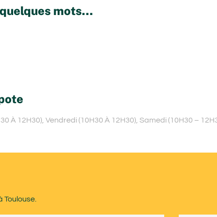
quelques mots...
pote
H30 À 12H30), Vendredi (10H30 À 12H30), Samedi (10H30 – 12H3
à Toulouse.