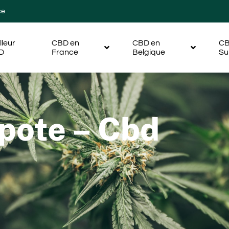
ce
lleur
CBD en
CBD en
CB
D
France
Belgique
Su
pote – Cbd