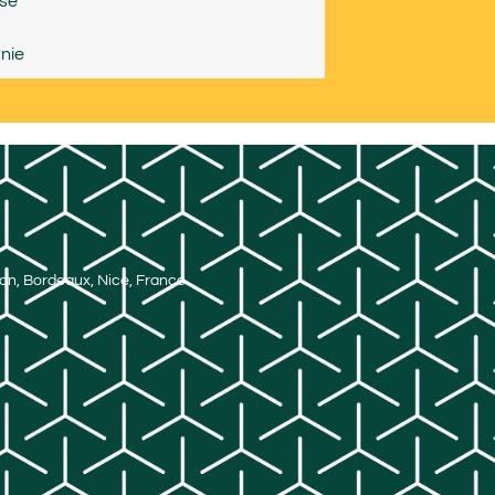
use
nie
Lyon, Bordeaux, Nice, France