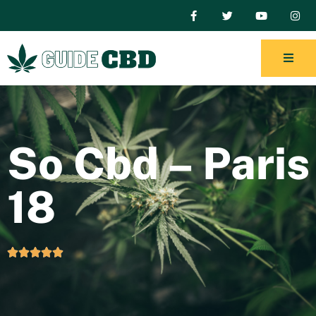
So Cbd – Paris
18




