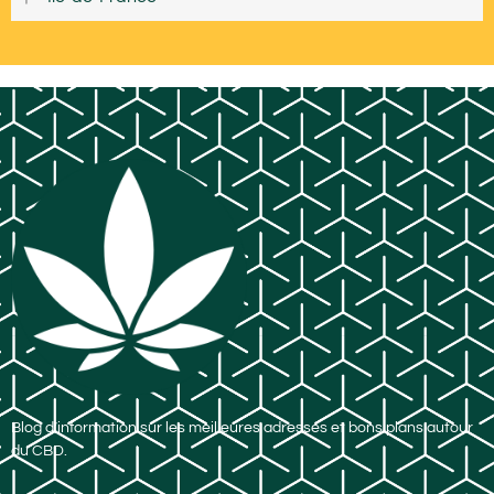
Blog d’information sur les meilleures adresses et bons plans autour
du CBD.