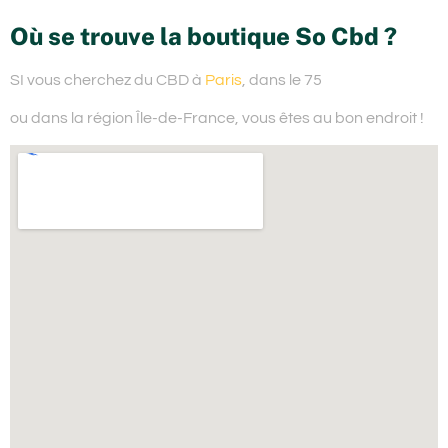
Où se trouve la boutique So Cbd ?
SI vous cherchez du
CBD à
Paris
, dans le 75
ou dans la région Île-de-France,
vous êtes au bon endroit !