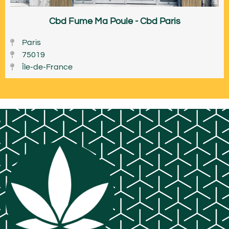
Cbd Fume Ma Poule - Cbd Paris
Paris
75019
Île-de-France