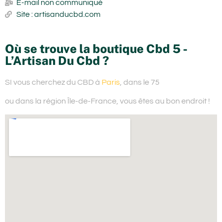
E-mail non communiqué
Site : artisanducbd.com
Où se trouve la boutique Cbd 5 -
L’Artisan Du Cbd ?
SI vous cherchez du
CBD à
Paris
, dans le 75
ou dans la région Île-de-France,
vous êtes au bon endroit !