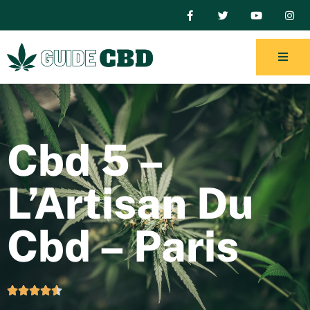
Cbd 5 –
L’Artisan Du
Cbd – Paris




