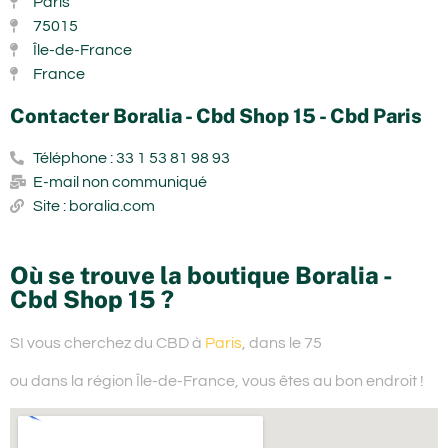
Paris
75015
Île-de-France
France
Contacter Boralia - Cbd Shop 15 - Cbd Paris
Téléphone : 33 1 53 81 98 93
E-mail non communiqué
Site : boralia.com
Où se trouve la boutique Boralia -
Cbd Shop 15 ?
SI vous cherchez du
CBD à
Paris
, dans le 75
ou dans la région Île-de-France,
vous êtes au bon endroit !