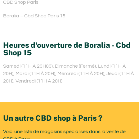
CBD Shop Paris
Boralia – Cbd Shop Paris 15
Heures d'ouverture de Boralia - Cbd
Shop 15
Samedi (11H À 20H00), Dimanche (Fermé), Lundi (11H À
20H), Mardi (11H À 20H), Mercredi (11H À 20H), Jeudi (11H À
20H), Vendredi (11H À 20H)
Un autre CBD shop à Paris ?
Voici une liste de magasins spécialisés dans la vente de
CBD à Paris.