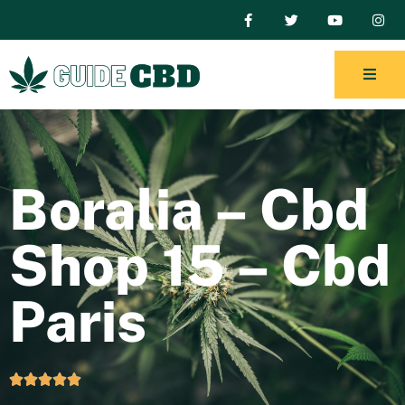
Boralia – Cbd
Shop 15 – Cbd
Paris




