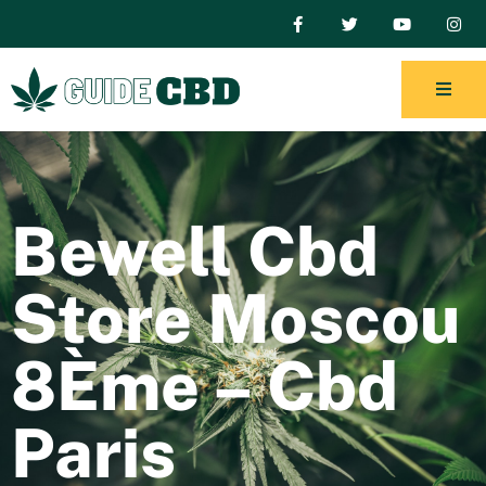
Bewell Cbd
Store Moscou
8Ème – Cbd
Paris