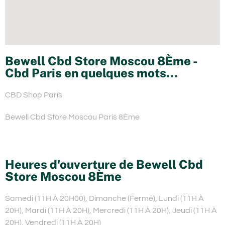
Bewell Cbd Store Moscou 8Ème -
Cbd Paris en quelques mots...
CBD Shop Paris
Bewell Cbd Store Moscou Paris 8Ème
Heures d'ouverture de Bewell Cbd
Store Moscou 8Ème
Samedi (11H À 20H00), Dimanche (Fermé), Lundi (11H À
20H), Mardi (11H À 20H), Mercredi (11H À 20H), Jeudi (11H À
20H), Vendredi (11H À 20H)