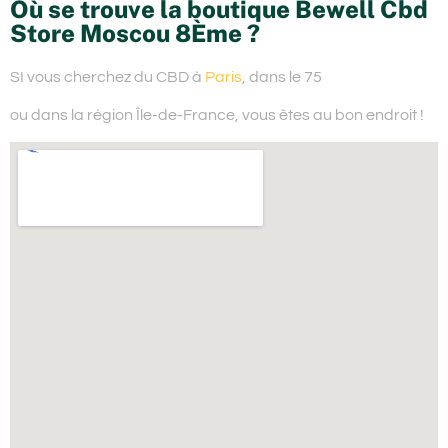
Où se trouve la boutique Bewell Cbd
Store Moscou 8Ème ?
SI vous cherchez du
CBD à
Paris
, dans le 75
ou dans la région Île-de-France,
vous êtes au bon endroit !