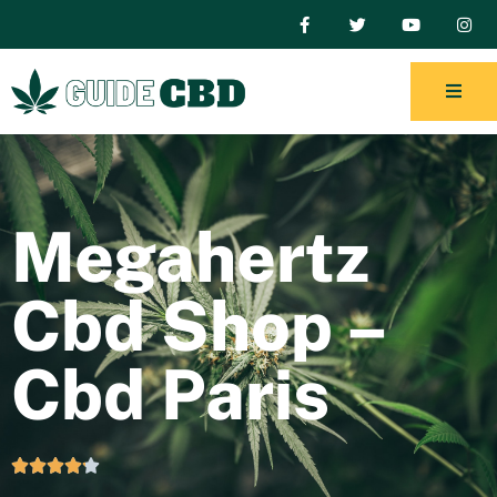
Megahertz
Cbd Shop –
Cbd Paris




