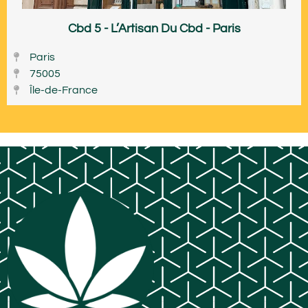
Cbd 5 - L’Artisan Du Cbd - Paris
Paris
75005
Île-de-France