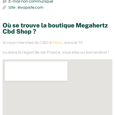
E-mail non communiqué
Site : levapiste.com
Où se trouve la boutique Megahertz
Cbd Shop ?
SI vous cherchez du
CBD à
Paris
, dans le 75
ou dans la région Île-de-France,
vous êtes au bon endroit !