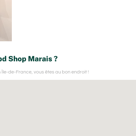
bd Shop Marais ?
n Île-de-France,
vous êtes au bon endroit !