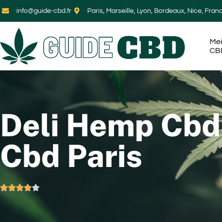
info@guide-cbd.fr
Paris, Marseille, Lyon, Bordeaux, Nice, Fran
Mei
CB
Deli Hemp Cbd
Cbd Paris




