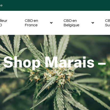
ce
lleur
CBD en
CBD en
CB
D
France
Belgique
Su
 Shop Marais –