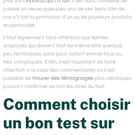
plus sur
l’individu qui l’a fait
. Il est donc conseillé de
passer en revue quelques-uns de ses tests afin de
voir s’il fait la promotion d’un ou de plusieurs produits
en particulier.
Il faut également faire attention aux termes
employés qui doivent tout de même être quelque
peu techniques, sans pour autant sonner faux ou
très compliqués. Enfin, il est important de faire
attention à la case des commentaires où il est
possible de
trouver des témoignages
plus véridiques
pouvant confirmer ou non les dires du test.
Comment choisir
un bon test sur