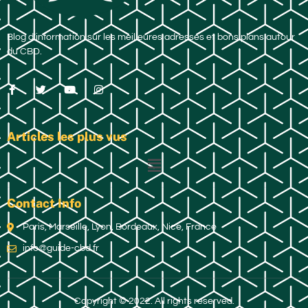
Blog d’information sur les meilleures adresses et bons plans autour
du CBD.
Articles les plus vus
Contact Info
Paris, Marseille, Lyon, Bordeaux, Nice, France
info@guide-cbd.fr
Copyright © 2022. All rights reserved.