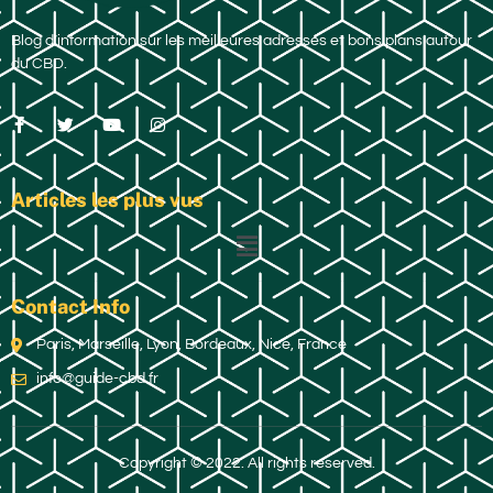
Blog d’information sur les meilleures adresses et bons plans autour
du CBD.
Articles les plus vus
Contact Info
Paris, Marseille, Lyon, Bordeaux, Nice, France
info@guide-cbd.fr
Copyright © 2022. All rights reserved.