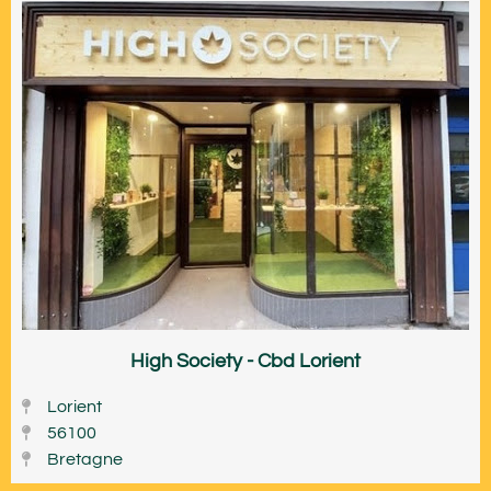
High Society - Cbd Lorient
Lorient
56100
Bretagne