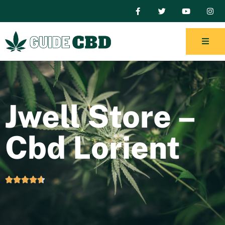
Jwell Store –
Cbd Lorient




