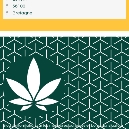
56100
Bretagne
Blog d’information sur les meilleures adresses et bons plans autour