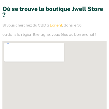
Où se trouve la boutique Jwell Store
?
SI vous cherchez du
CBD à
Lorient
, dans le 56
ou dans la région Bretagne,
vous êtes au bon endroit !