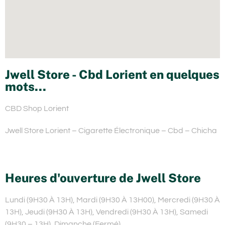
Jwell Store - Cbd Lorient en quelques
mots...
CBD Shop Lorient
Jwell Store Lorient – Cigarette Électronique – Cbd – Chicha
Heures d'ouverture de Jwell Store
Lundi (9H30 À 13H), Mardi (9H30 À 13H00), Mercredi (9H30 À
13H), Jeudi (9H30 À 13H), Vendredi (9H30 À 13H), Samedi
(9H30 – 13H), Dimanche (Fermé)