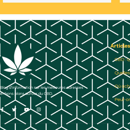
Articles
CBD : q
Quelles
Où ache
Blog d’information sur les meilleures adresses
et bons plans autour du CBD.
Peut-on