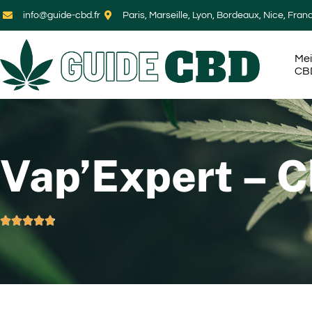
info@guide-cbd.fr
Paris, Marseille, Lyon, Bordeaux, Nice, Fran
Mei
CB
Vap’Expert – C




