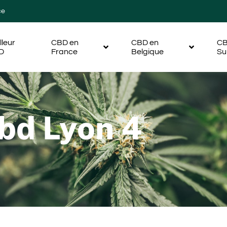
ce
lleur
CBD en
CBD en
CB
D
France
Belgique
Su
bd Lyon 4