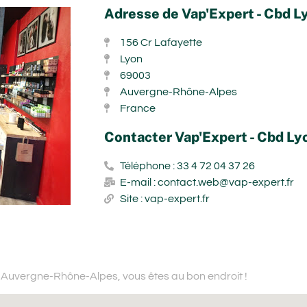
Adresse de Vap'Expert - Cbd L
156 Cr Lafayette
Lyon
69003
Auvergne-Rhône-Alpes
France
Contacter Vap'Expert - Cbd Ly
Téléphone : 33 4 72 04 37 26
E-mail : contact.web@vap-expert.fr
Site : vap-expert.fr
n Auvergne-Rhône-Alpes,
vous êtes au bon endroit !