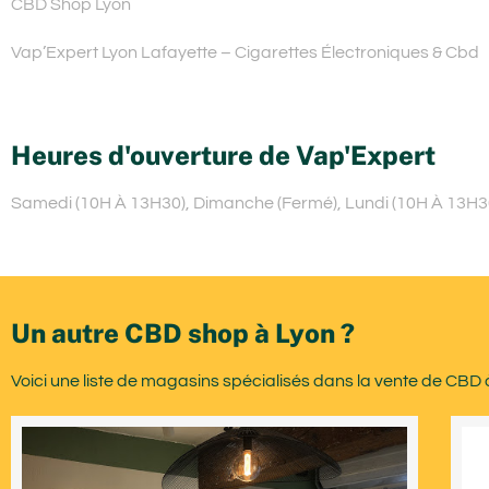
CBD Shop Lyon
Vap’Expert Lyon Lafayette – Cigarettes Électroniques & Cbd
Heures d'ouverture de Vap'Expert
Samedi (10H À 13H30), Dimanche (Fermé), Lundi (10H À 13H30)
Un autre CBD shop à Lyon ?
Voici une liste de magasins spécialisés dans la vente de CBD 