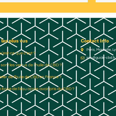
 les plus vus
Contact Info
Paris, Marseille, 
u’est-ce que c’est ?
info@guide-cbd.fr
 sont les vertus de l’huile de CBD ?
ter de l’huile de CBD en France ?
 boire de l’eau après avoir pris du CBD ?