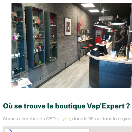
Où se trouve la boutique Vap'Expert ?
SI vous cherchez du
CBD à
Lyon
, dans le 69
ou dans la régio