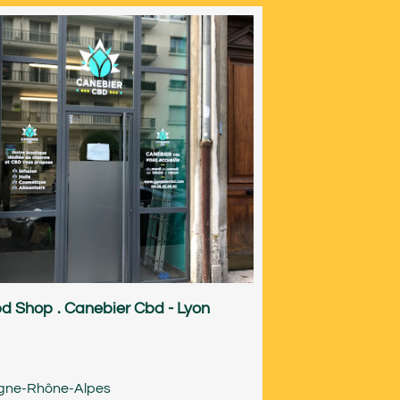
d Shop . Canebier Cbd - Lyon
gne-Rhône-Alpes