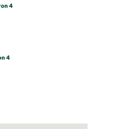
yon 4
on 4