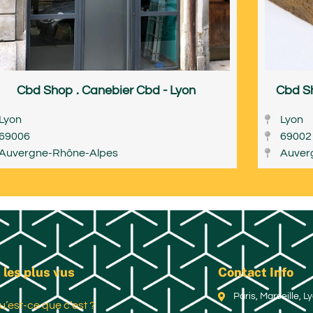
Cbd Shop . Canebier Cbd - Lyon
Cbd Sh
Lyon
Lyon
69006
69002
Auvergne-Rhône-Alpes
Auver
 les plus vus
Contact Info
Paris, Marseille, 
u’est-ce que c’est ?