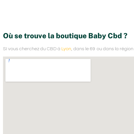
Où se trouve la boutique Baby Cbd ?
SI vous cherchez du
CBD à
Lyon
, dans le 69
ou dans la régio