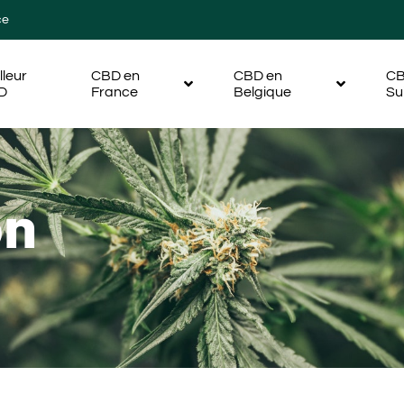
ce
lleur
CBD en
CBD en
CB
D
France
Belgique
Su
on