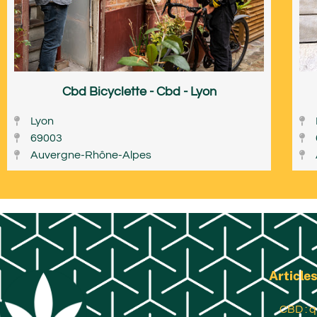
Cbd Bicyclette - Cbd - Lyon
Lyon
69003
Auvergne-Rhône-Alpes
Articles
CBD : q