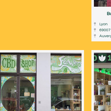
Bu
Lyon
69007
Auver