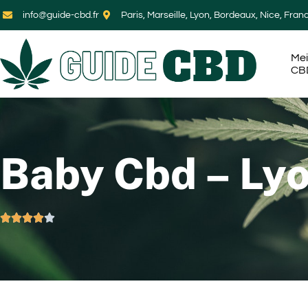
info@guide-cbd.fr
Paris, Marseille, Lyon, Bordeaux, Nice, Fran
Mei
CB
Baby Cbd – Ly




