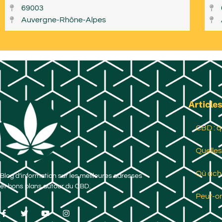
69003
Auvergne-Rhône-Alpes
Articles
CBD : q
Quelles
Où ache
Blog d’information sur les meilleures adresses
et bons plans autour du CBD.
Peut-on