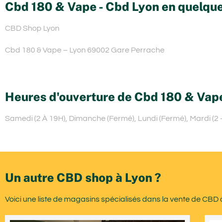
Cbd 180 & Vape - Cbd Lyon en quelque
CBD Shop Lyon
Cbd 180 & Vape – Lyon 69002 Gare Perrache
Heures d'ouverture de Cbd 180 & Vap
Samedi (2 À 19H), Dimanche (Fermé), Lundi (Fermé), Mardi (2 – 
Un autre CBD shop à Lyon ?
Voici une liste de magasins spécialisés dans la vente de CBD 