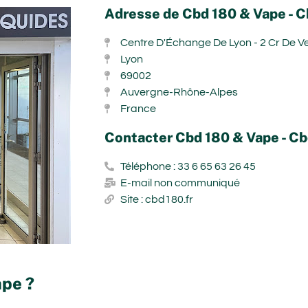
Adresse de Cbd 180 & Vape - 
Centre D'Échange De Lyon - 2 Cr De 
Lyon
69002
Auvergne-Rhône-Alpes
France
Contacter Cbd 180 & Vape - C
Téléphone : 33 6 65 63 26 45
E-mail non communiqué
Site : cbd180.fr
ape ?