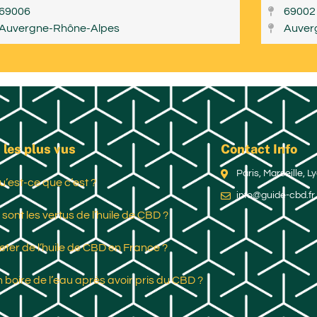
69006
69002
Auvergne-Rhône-Alpes
Auver
 les plus vus
Contact Info
Paris, Marseille, 
u’est-ce que c’est ?
info@guide-cbd.fr
 sont les vertus de l’huile de CBD ?
ter de l’huile de CBD en France ?
 boire de l’eau après avoir pris du CBD ?