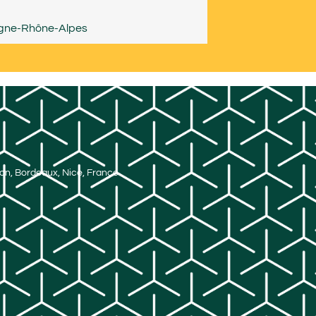
gne-Rhône-Alpes
Lyon, Bordeaux, Nice, France