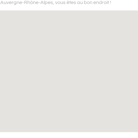
n Auvergne-Rhône-Alpes,
vous êtes au bon endroit !