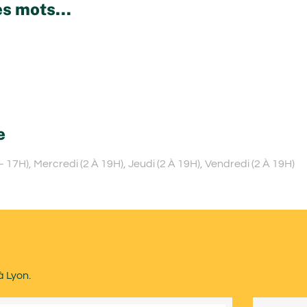
s mots...
e
17H), Mercredi (2 À 19H), Jeudi (2 À 19H), Vendredi (2 À 19H)
à Lyon.