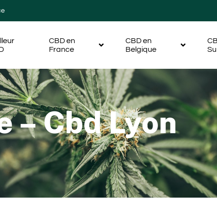
ce
lleur
CBD en
CBD en
CB
D
France
Belgique
Su
e – Cbd Lyon