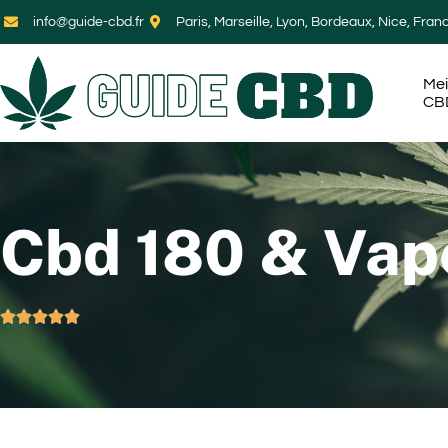
info@guide-cbd.fr
Paris, Marseille, Lyon, Bordeaux, Nice, Fran
Mei
CB
Cbd 180 & Vap




