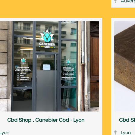
Auver
Cbd Shop . Canebier Cbd - Lyon
Cbd Sh
Lyon
Lyon