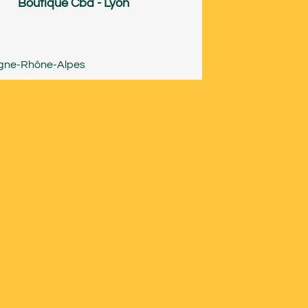
Boutique Cbd - Lyon
gne-Rhône-Alpes