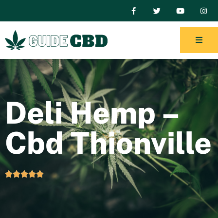
Deli Hemp –
Cbd Thionville




