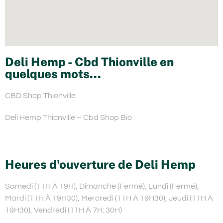
Deli Hemp - Cbd Thionville en
quelques mots...
CBD Shop Thionville
Deli Hemp Thionville – Cbd Shop Bio
Heures d'ouverture de Deli Hemp
Samedi (11H À 19H), Dimanche (Fermé), Lundi (Fermé),
Mardi (11H À 19H30), Mercredi (11H À 19H30), Jeudi (11H À
19H30), Vendredi (11H À 7H: 30H)