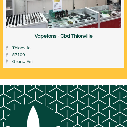
Vapetons - Cbd Thionville
Thionville
57100
Grand Est