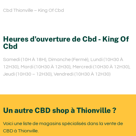
Cbd Thionville – King Of Cbd
Heures d'ouverture de Cbd - King Of
Cbd
Samedi (10H À 18H), Dimanche (Fermé), Lundi (10H30 À
12H30), Mardi (10H30 À 12H30), Mercredi (10H30 À 12H30),
Jeudi (10H30 – 12H30), Vendredi (10H30 À 12H30)
Un autre CBD shop à Thionville ?
Voici une liste de magasins spécialisés dans la vente de
CBD à Thionville.