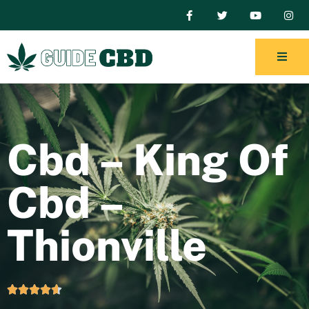
Cbd – King Of
Cbd –
Thionville




