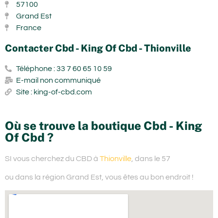
57100
Grand Est
France
Contacter Cbd - King Of Cbd - Thionville
Téléphone : 33 7 60 65 10 59
E-mail non communiqué
Site : king-of-cbd.com
Où se trouve la boutique Cbd - King
Of Cbd ?
SI vous cherchez du
CBD à
Thionville
, dans le 57
ou dans la région Grand Est,
vous êtes au bon endroit !