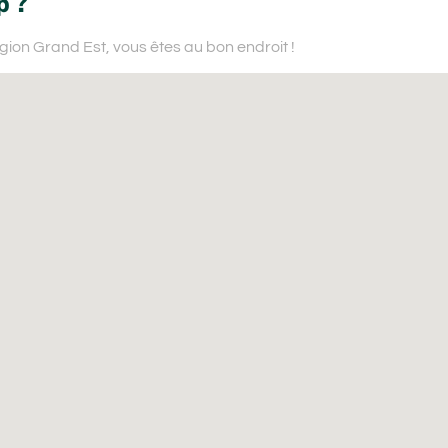
p ?
égion Grand Est,
vous êtes au bon endroit !