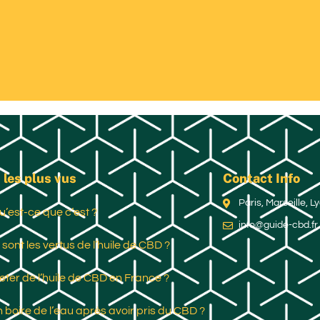
 les plus vus
Contact Info
Paris, Marseille, 
u’est-ce que c’est ?
info@guide-cbd.fr
 sont les vertus de l’huile de CBD ?
ter de l’huile de CBD en France ?
 boire de l’eau après avoir pris du CBD ?