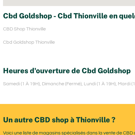
Cbd Goldshop - Cbd Thionville en quel
CBD Shop Thionville
Cbd Goldshop Thionville
Heures d'ouverture de Cbd Goldshop
Samedi (1 À 19H), Dimanche (Fermé), Lundi (1 À 19H), Mardi (1 
Un autre CBD shop à Thionville ?
Voici une liste de magasins spécialisés dans la vente de CBD à