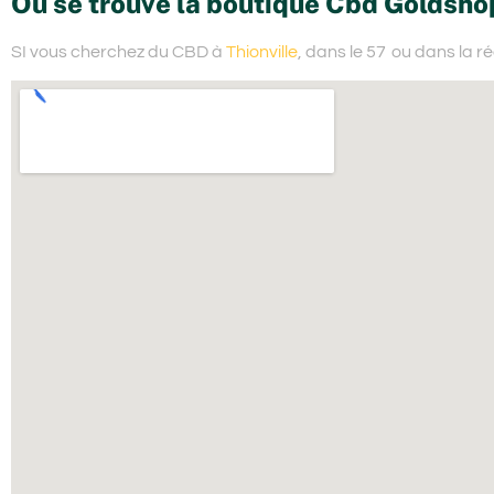
Où se trouve la boutique Cbd Goldsho
SI vous cherchez du
CBD à
Thionville
, dans le 57
ou dans la r