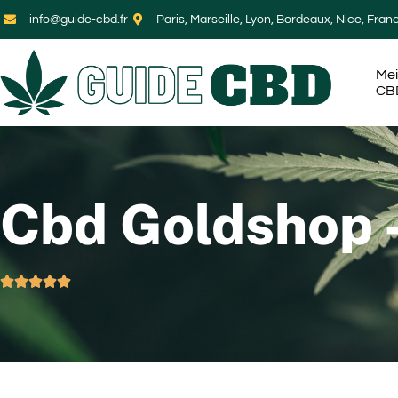
info@guide-cbd.fr
Paris, Marseille, Lyon, Bordeaux, Nice, Fran
Mei
CB
Cbd Goldshop –




