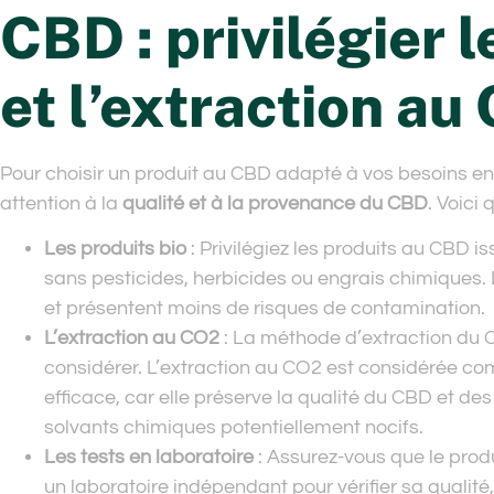
CBD : privilégier l
et l’extraction au
Pour choisir un produit au CBD adapté à vos besoins en m
attention à la
qualité et à la provenance du CBD
. Voici
Les produits bio
: Privilégiez les produits au CBD i
sans pesticides, herbicides ou engrais chimiques.
et présentent moins de risques de contamination.
L’extraction au CO2
: La méthode d’extraction du 
considérer. L’extraction au CO2 est considérée co
efficace, car elle préserve la qualité du CBD et de
solvants chimiques potentiellement nocifs.
Les tests en laboratoire
: Assurez-vous que le prod
un laboratoire indépendant pour vérifier sa qualité