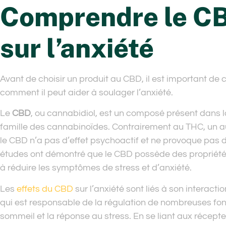
Comprendre le CBD
sur l’anxiété
Avant de choisir un produit au CBD, il est important de
comment il peut aider à soulager l’anxiété.
Le
CBD
, ou cannabidiol, est un composé présent dans la
famille des cannabinoïdes. Contrairement au THC, un a
le CBD n’a pas d’effet psychoactif et ne provoque pas 
études ont démontré que le CBD possède des propriétés a
à réduire les symptômes de stress et d’anxiété.
Les
effets du CBD
sur l’anxiété sont liés à son interac
qui est responsable de la régulation de nombreuses fonc
sommeil et la réponse au stress. En se liant aux récept