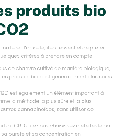
es produits bio
 CO2
atière d’anxiété, il est essentiel de prêter
 quelques critères à prendre en compte :
ssus de chanvre cultivé de manière biologique,
 Les produits bio sont généralement plus sains
CBD est également un élément important à
mme la méthode la plus sûre et la plus
s autres cannabinoïdes, sans utiliser de
uit au CBD que vous choisissez a été testé par
, sa pureté et sa concentration en