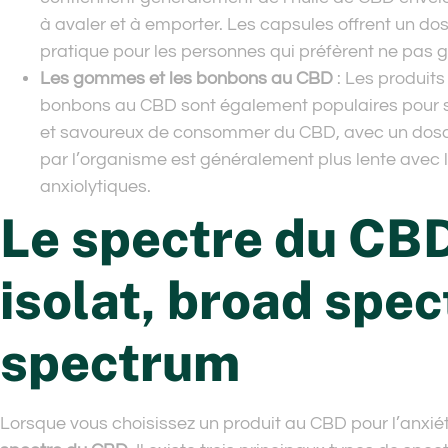
à avaler et à emporter. Les capsules offrent un do
pratique pour les personnes qui préfèrent ne pas g
Les gommes et les bonbons au CBD
: Les produits
bonbons au CBD sont également populaires pour sou
et savoureux de consommer du CBD, avec un dosa
par l’organisme est généralement plus lente avec le
anxiolytiques.
Le spectre du CBD 
isolat, broad spec
spectrum
Lorsque vous choisissez un produit au CBD pour l’anxiét