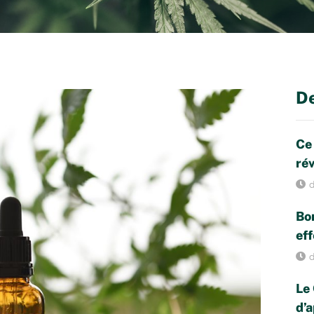
De
Ce
rév
d
Bon
eff
d
Le 
d’a