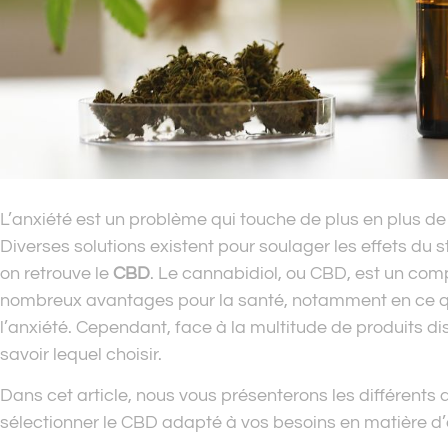
L’anxiété est un problème qui touche de plus en plus d
Diverses solutions existent pour soulager les effets du s
on retrouve le
CBD
. Le cannabidiol, ou CBD, est un com
nombreux avantages pour la santé, notamment en ce qui
l’anxiété. Cependant, face à la multitude de produits disp
savoir lequel choisir.
Dans cet article, nous vous présenterons les différent
sélectionner le CBD adapté à vos besoins en matière d’