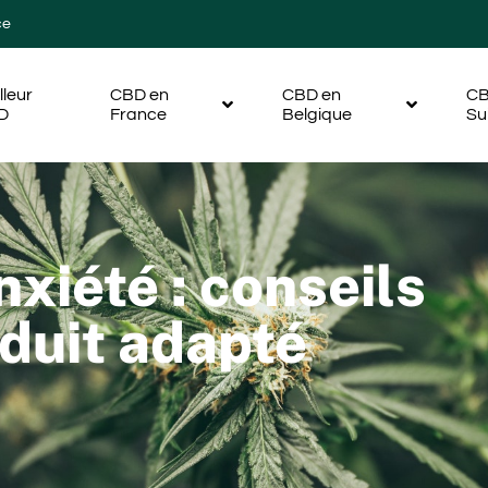
ce
lleur
CBD en
CBD en
CB
D
France
Belgique
Su
xiété : conseils
oduit adapté