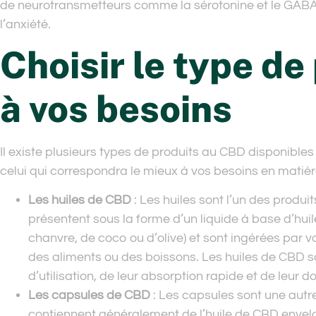
de neurotransmetteurs comme la sérotonine et le GABA, 
l’anxiété.
Choisir le type de
à vos besoins
Il existe plusieurs types de produits au CBD disponibles 
celui qui correspondra le mieux à vos besoins en matièr
Les huiles de CBD
: Les huiles sont l’un des produi
présentent sous la forme d’un liquide à base d’hui
chanvre, de coco ou d’olive) et sont ingérées par v
des aliments ou des boissons. Les huiles de CBD son
d’utilisation, de leur absorption rapide et de leur 
Les capsules de CBD
: Les capsules sont une aut
contiennent généralement de l’huile de CBD envelo