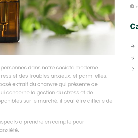
n
Ca
e personnes dans notre société moderne.
tress et des troubles anxieux, et parmi elles,
posé extrait du chanvre qui présente de
 concerne la gestion du stress et de
onibles sur le marché, il peut être difficile de
s aspects à prendre en compte pour
anxiété.