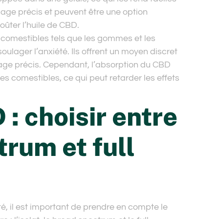
sage précis et peuvent être une option
oûter l’huile de CBD.
 comestibles tels que les gommes et les
lager l’anxiété. Ils offrent un moyen discret
ge précis. Cependant, l’absorption du CBD
s comestibles, ce qui peut retarder les effets
: choisir entre
trum et full
é, il est important de prendre en compte le