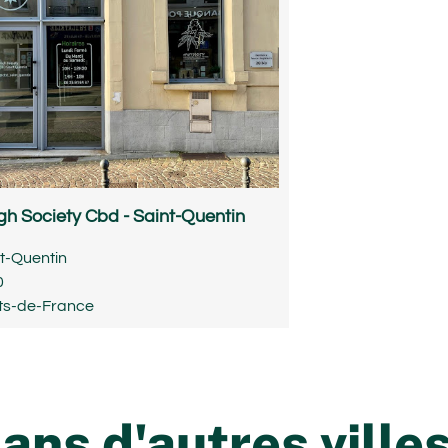
gh Society Cbd - Saint-Quentin
t-Quentin
0
ts-de-France
ns d'autres ville