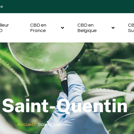
ce
lleur
CBD en
CBD en
CB
D
France
Belgique
Su
Saint-Quentin
Accueil
/
Saint-Quentin