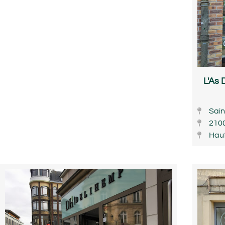
L'As 
Sain
210
Hau