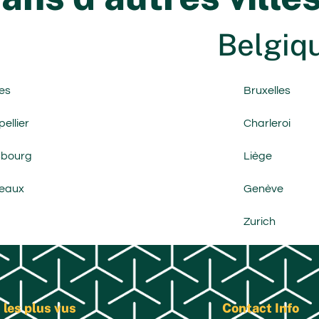
Belgiqu
es
Bruxelles
ellier
Charleroi
sbourg
Liège
eaux
Genève
Zurich
 les plus vus
Contact Info