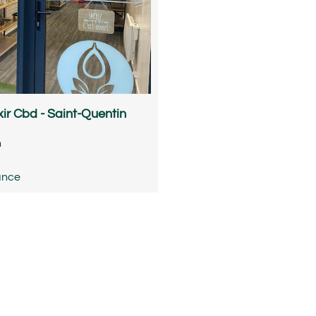
ixir Cbd - Saint-Quentin
n
ance