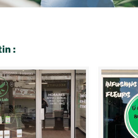
tin
: