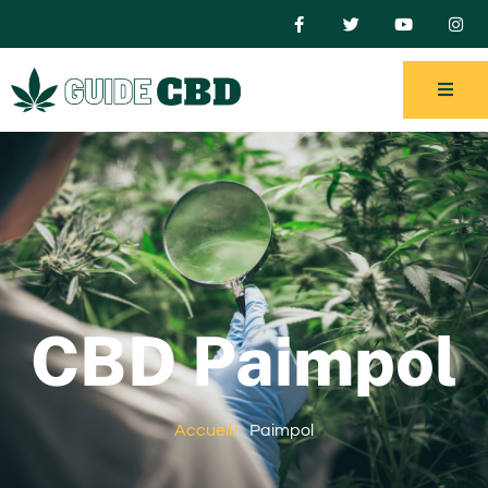
CBD Paimpol
Accueil
/
Paimpol