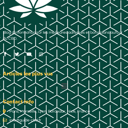
Blog d’information sur les meilleures adresses et bons plans autour
du CBD.
Articles les plus vus
Contact Info
Paris, Marseille, Lyon, Bordeaux, Nice, France
info@guide-cbd.fr