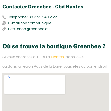
Contacter Greenbee - Cbd Nantes
Téléphone : 33 2 55 54 12 22
E-mail non communiqué
Site : shop.greenbee.eu
Où se trouve la boutique Greenbee ?
SI vous cherchez du
CBD à
Nantes
, dans le 44
ou dans la région Pays de la Loire,
vous êtes au bon endroit !