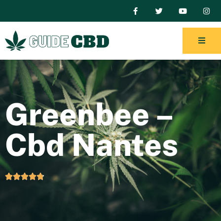
Greenbee –
Cbd Nantes




