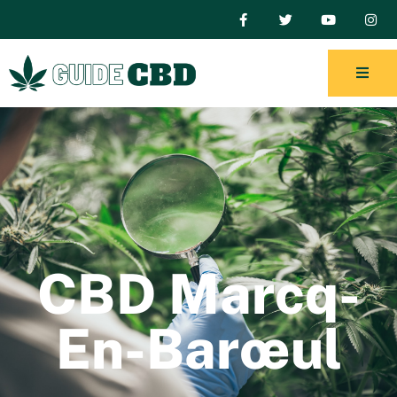
CBD Marcq-
En-Barœul