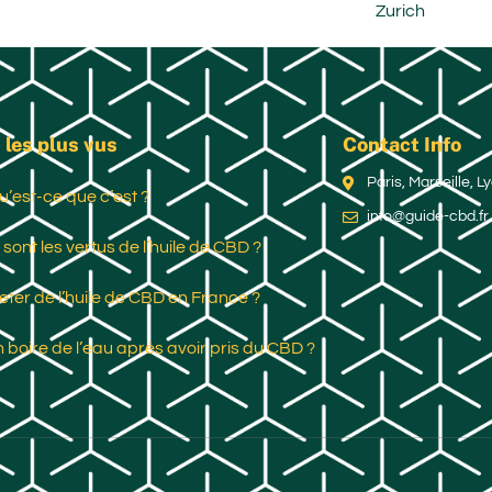
Zurich
 les plus vus
Contact Info
Paris, Marseille, 
u’est-ce que c’est ?
info@guide-cbd.fr
 sont les vertus de l’huile de CBD ?
ter de l’huile de CBD en France ?
 boire de l’eau après avoir pris du CBD ?