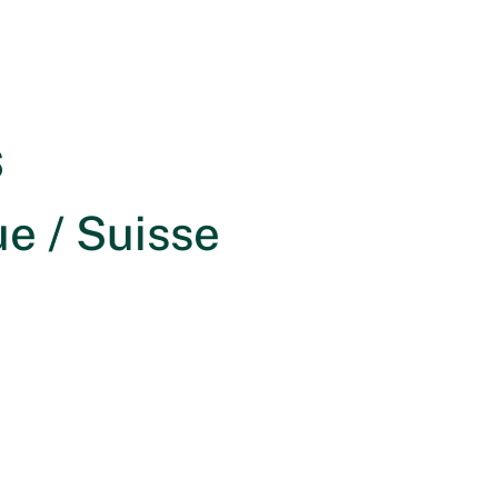
s
e / Suisse