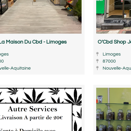
La Maison Du Cbd - Limoges
O'Cbd Shop J
oges
Limoges
00
87000
elle-Aquitaine
Nouvelle-Aqu