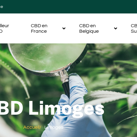
ce
lleur
CBD en
CBD en
CB
D
France
Belgique
Su
BD Limoges
Accueil
/
Limoges