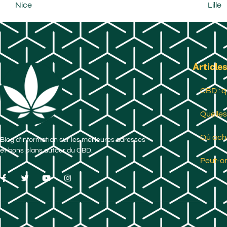
Nice
Lille
Articles
CBD : q
Quelles
Où ache
Blog d’information sur les meilleures adresses
et bons plans autour du CBD.
Peut-on