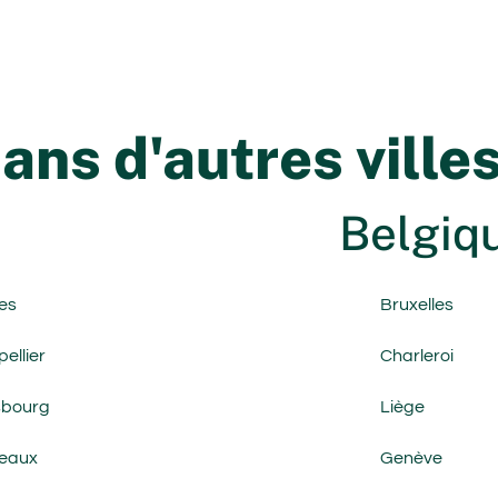
ns d'autres ville
Belgiqu
es
Bruxelles
ellier
Charleroi
sbourg
Liège
eaux
Genève