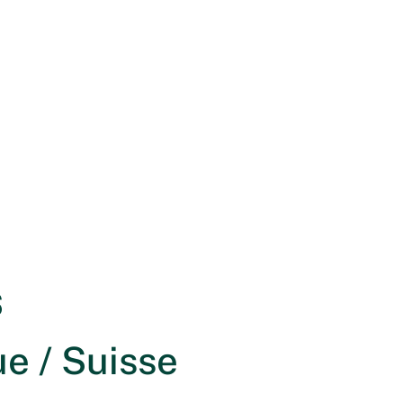
s
e / Suisse