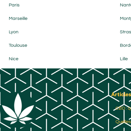
Paris
Nant
Marseille
Montp
Lyon
Stra
Toulouse
Bord
Nice
Lille
Articles
CBD : q
Quelles