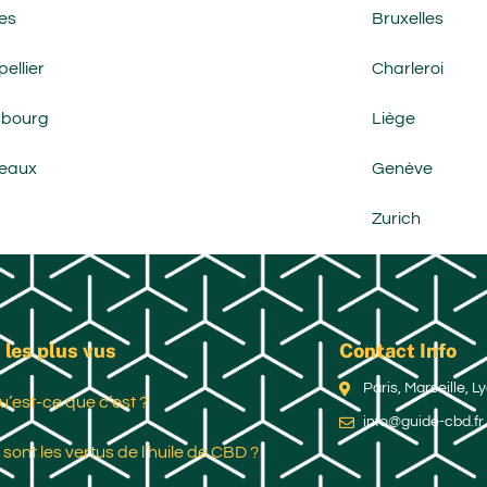
es
Bruxelles
ellier
Charleroi
sbourg
Liège
eaux
Genève
Zurich
 les plus vus
Contact Info
Paris, Marseille, 
u’est-ce que c’est ?
info@guide-cbd.fr
 sont les vertus de l’huile de CBD ?