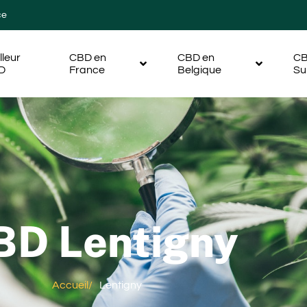
ce
lleur
CBD en
CBD en
CB
D
France
Belgique
Su
BD Lentigny
Accueil
/
Lentigny