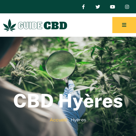
CBD Hyères
Accueil
/
Hyères