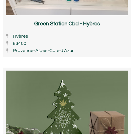
Green Station Cbd - Hyères
Hyères
83400
Provence-Alpes-Côte d'Azur