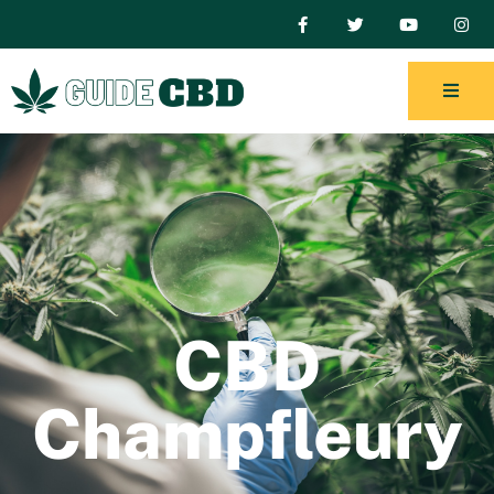
CBD
Champfleury