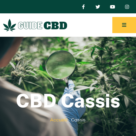
CBD Cassis
Accueil
/
Cassis