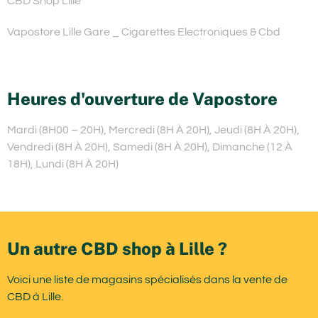
CBD Shop Lille
Vapostore Lille Gare _ Cigarettes Electroniques & Cbd
Heures d'ouverture de Vapostore
Mardi (8H00 – 20H), Mercredi (8H À 20H), Jeudi (8H À 20H),
Vendredi (8H À 20H), Samedi (8H À 20H), Dimanche (12 À
18H), Lundi (8H À 20H)
Un autre CBD shop à Lille ?
Voici une liste de magasins spécialisés dans la vente de
CBD à Lille.