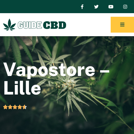
Vapostore –
Lille




