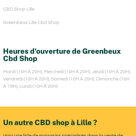
CBD Shop Lille
Greenbeux Lille Cbd Shop
Heures d'ouverture de Greenbeux
Cbd Shop
Mardi (10H À 20H), Mercredi (10H À 20H), Jeudi (10H À 20H),
Vendredi (10H À 20H), Samedi (10H À 20H), Dimanche (10H
À 19H), Lundi (10H À 20H)
Un autre CBD shop à Lille ?
Voici une liste de magasins spécialisés dans la vente de