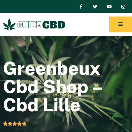
Greenbeux
Cbd Shop –
Cbd Lille




