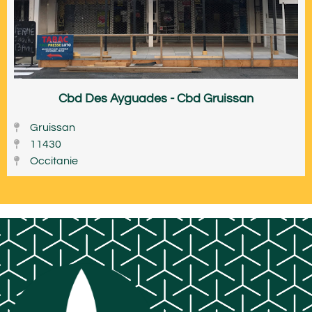
Cbd Des Ayguades - Cbd Gruissan
Gruissan
11430
Occitanie