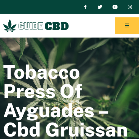
Tobacco
Press Of
Ayguades –
Cbd Gruissan