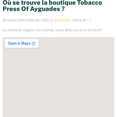
Où se trouve la boutique Tobacco
Press Of Ayguades ?
SI vous cherchez du
CBD à
Gruissan
, dans le 11
ou dans la région Occitanie,
vous êtes au bon endroit !