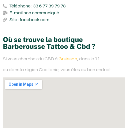
Téléphone : 33 6 77 39 79 78
E-mail non communiqué
Site : facebook.com
Où se trouve la boutique
Barberousse Tattoo & Cbd ?
SI vous cherchez du
CBD à
Gruissan
, dans le 11
ou dans la région Occitanie,
vous êtes au bon endroit !