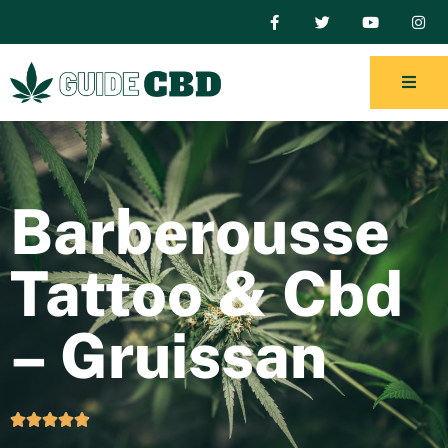
Barberousse
Tattoo & Cbd
– Gruissan




