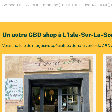
Samedi (10H À 13H), Dimanche (10H À 19H), Lundi (À 19H00), M
Un autre CBD shop à L'Isle-Sur-La-So
Voici une liste de magasins spécialisés dans la vente de CBD 