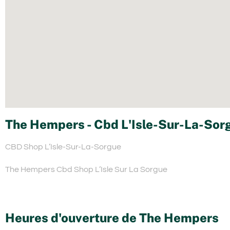
The Hempers - Cbd L'Isle-Sur-La-Sorg
CBD Shop L’Isle-Sur-La-Sorgue
The Hempers Cbd Shop L’Isle Sur La Sorgue
Heures d'ouverture de The Hempers