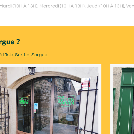
ardi (10H À 13H), Mercredi (10H À 13H), Jeudi (10H À 13H), Ve
rgue ?
à L’Isle-Sur-La-Sorgue.