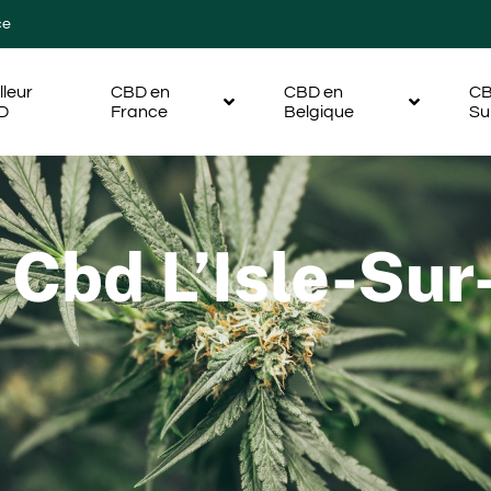
ce
lleur
CBD en
CBD en
CB
D
France
Belgique
Su
Cbd L’Isle-Sur