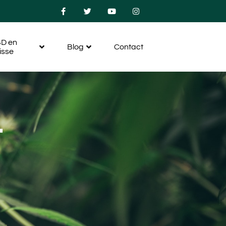
D en
Blog
Contact
isse
-