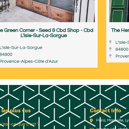
e Green Corner - Seed & Cbd Shop - Cbd
The Hem
L'Isle-Sur-La-Sorgue
L'Isle
L'Isle-Sur-La-Sorgue
84800
84800
Prove
Provence-Alpes-Côte d'Azur
 les plus vus
Contact Info
Paris, Marseille, 
u’est-ce que c’est ?