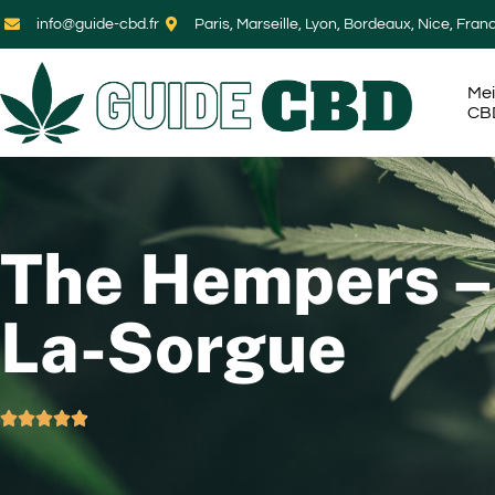
info@guide-cbd.fr
Paris, Marseille, Lyon, Bordeaux, Nice, Fran
Mei
CB
The Hempers – 
La-Sorgue




