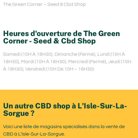
The Green Corner – Seed & Cbd Shop
Heures d'ouverture de The Green
Corner - Seed & Cbd Shop
Samedi (10H À 18H30), Dimanche (Fermé), Lundi (10H À
18H30), Mardi (10H À 18H30), Mercredi (Fermé), Jeudi (10H
À 18H30), Vendredi (10H De 10H – 18H30)
Un autre CBD shop à L'Isle-Sur-La-
Sorgue ?
Voici une liste de magasins spécialisés dans la vente de
CBD à L’Isle-Sur-La-Sorgue.