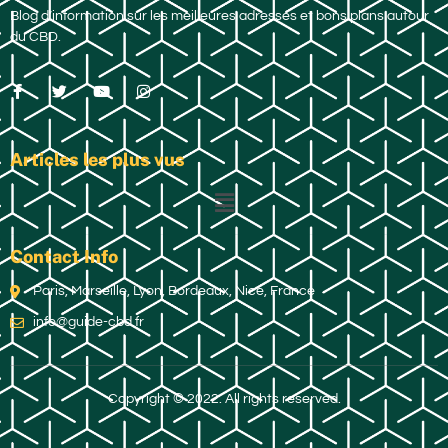
Blog d’information sur les meilleures adresses et bons plans autour
du CBD.
Articles les plus vus
Contact Info
Paris, Marseille, Lyon, Bordeaux, Nice, France
info@guide-cbd.fr
Copyright © 2022. All rights reserved.