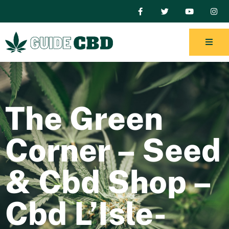
The Green
Corner – Seed
& Cbd Shop –
Cbd L’Isle-