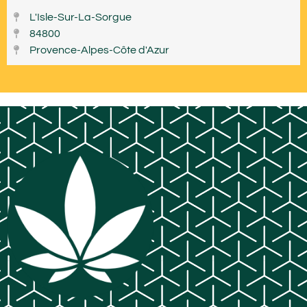
L'Isle-Sur-La-Sorgue
84800
Provence-Alpes-Côte d'Azur