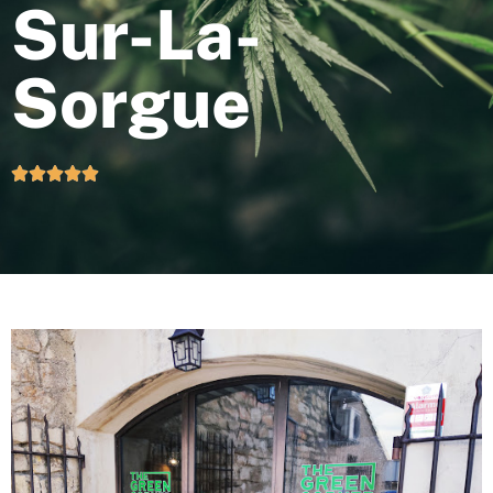
Sur-La-
Sorgue




