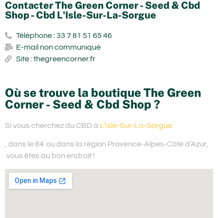
Contacter The Green Corner - Seed & Cbd
Shop - Cbd L'Isle-Sur-La-Sorgue
Téléphone : 33 7 81 51 65 46
E-mail non communiqué
Site : thegreencorner.fr
Où se trouve la boutique The Green
Corner - Seed & Cbd Shop ?
SI vous cherchez du
CBD à
L’Isle-Sur-La-Sorgue
, dans le 84
ou dans la région Provence-Alpes-Côte d’Azur,
vous êtes au bon endroit !