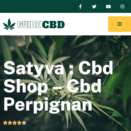
Satyva : Cbd
Shop – Cbd
Perpignan




