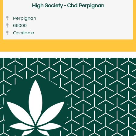
High Society - Cbd Perpignan
Perpignan
66000
Occitanie