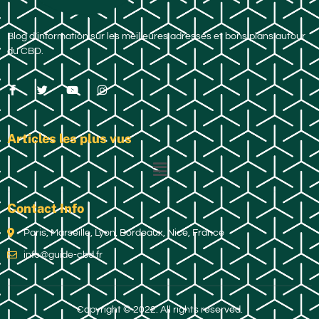
Blog d’information sur les meilleures adresses et bons plans autour
du CBD.
Articles les plus vus
Contact Info
Paris, Marseille, Lyon, Bordeaux, Nice, France
info@guide-cbd.fr
Copyright © 2022. All rights reserved.