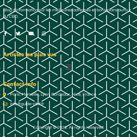
Blog d’information sur les meilleures adresses et bons plans autour
du CBD.
Articles les plus vus
Contact Info
Paris, Marseille, Lyon, Bordeaux, Nice, France
info@guide-cbd.fr
Copyright © 2022. All rights reserved.