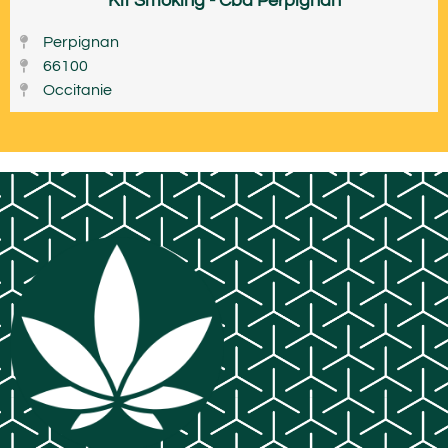
Kit Smoking - Cbd Perpignan
Perpignan
66100
Occitanie