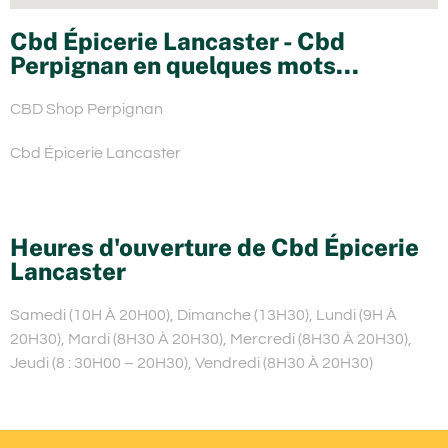
Cbd Épicerie Lancaster - Cbd
Perpignan en quelques mots...
CBD Shop Perpignan
Cbd Épicerie Lancaster
Heures d'ouverture de Cbd Épicerie
Lancaster
Samedi (10H À 20H00), Dimanche (13H30), Lundi (9H À
20H30), Mardi (8H30 À 20H30), Mercredi (8H30 À 20H30),
Jeudi (8 : 30H00 – 20H30), Vendredi (8H30 À 20H30)