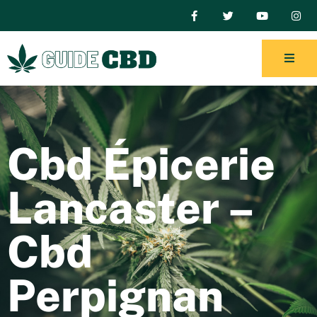
Cbd Épicerie
Lancaster –
Cbd
Perpignan