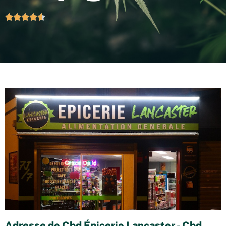





Adresse de Cbd Épicerie Lancaster - Cbd