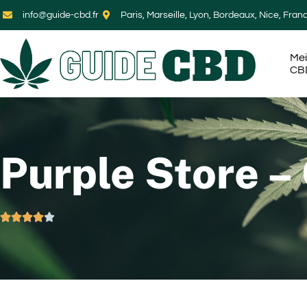
info@guide-cbd.fr
Paris, Marseille, Lyon, Bordeaux, Nice, Fran
Mei
CB
Purple Store –




