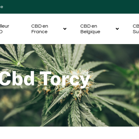
ce
lleur
CBD en
CBD en
CB
D
France
Belgique
Su
 Cbd Torcy