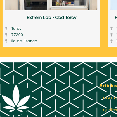
Extrem Lab - Cbd Torcy
H
Torcy
77200
Île-de-France
Articles
CBD : q
Quelles