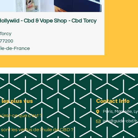
ollywiid - Cbd & Vape Shop - Cbd Torcy
Torcy
77200
Île-de-France
 les plus vus
Contact Info
Paris, Marseille, 
u’est-ce que c’est ?
info@guide-cbd.fr
 sont les vertus de l’huile de CBD ?