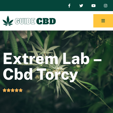
Extrem Lab –
Cbd Torcy




