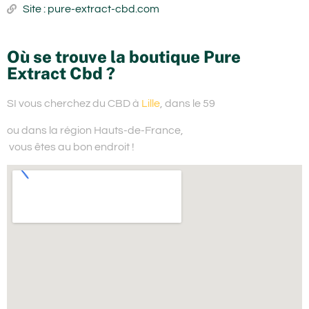
Site : pure-extract-cbd.com
Où se trouve la boutique Pure
Extract Cbd ?
SI vous cherchez du
CBD à
Lille
, dans le 59
ou dans la région Hauts-de-France,
vous êtes au bon endroit !