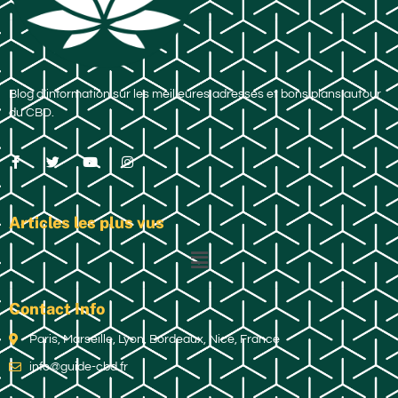
Blog d’information sur les meilleures adresses et bons plans autour
du CBD.
Articles les plus vus
Contact Info
Paris, Marseille, Lyon, Bordeaux, Nice, France
info@guide-cbd.fr