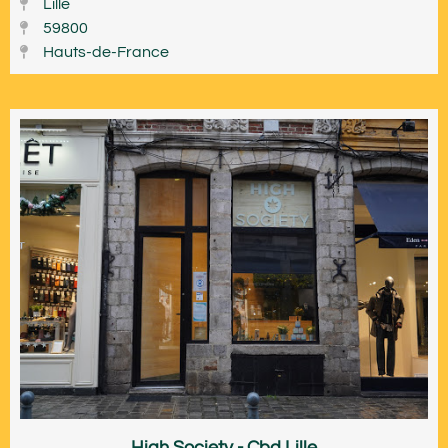
Lille
59800
Hauts-de-France
High Society - Cbd Lille