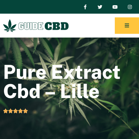
Pure Extract
Cbd – Lille




