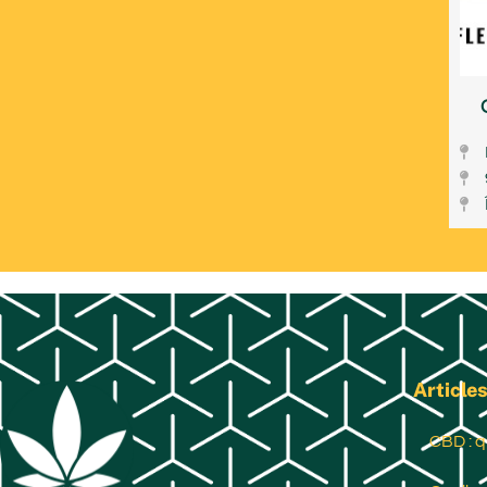
Articles
CBD : q