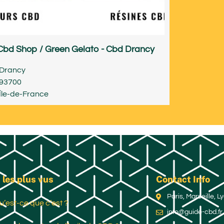
Cbd Shop / Green Gelato - Cbd Drancy
Drancy
93700
Île-de-France
 les plus vus
Contact Info
Paris, Marseille, 
u’est-ce que c’est ?
info@guide-cbd.fr