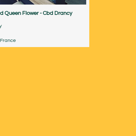
d Queen Flower - Cbd Drancy
y
-France