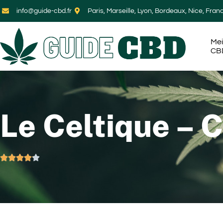
info@guide-cbd.fr
Paris, Marseille, Lyon, Bordeaux, Nice, Fran
Mei
CB
Le Celtique – 




