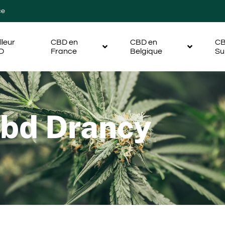
ce
lleur
CBD en
CBD en
CB
D
France
Belgique
Su
Cbd Drancy