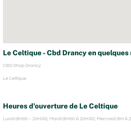
Le Celtique - Cbd Drancy en quelques 
CBD Shop Drancy
Le Celtique
Heures d'ouverture de Le Celtique
Lundi (6H00 – 20H30), Mardi (6H00 À 20H30), Mercredi (6H À