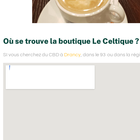
Où se trouve la boutique Le Celtique ?
SI vous cherchez du
CBD à
Drancy
, dans le 93
ou dans la rég