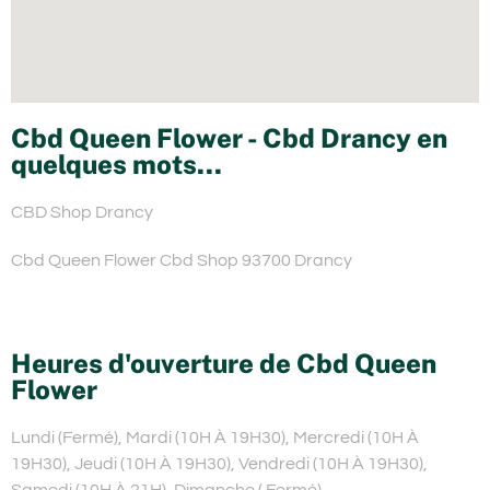
Cbd Queen Flower - Cbd Drancy en
quelques mots...
CBD Shop Drancy
Cbd Queen Flower Cbd Shop 93700 Drancy
Heures d'ouverture de Cbd Queen
Flower
Lundi (Fermé), Mardi (10H À 19H30), Mercredi (10H À
19H30), Jeudi (10H À 19H30), Vendredi (10H À 19H30),
Samedi (10H À 21H), Dimanche ( Fermé)