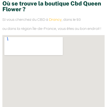
Où se trouve la boutique Cbd Queen
Flower ?
SI vous cherchez du
CBD à
Drancy
, dans le 93
ou dans la région Île-de-France,
vous êtes au bon endroit !