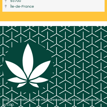
93700
Île-de-France
Blog d’information sur les meilleures adresses et bons plans autour
du CBD.