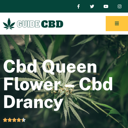
Cbd Queen
Flower – Cbd
Drancy




