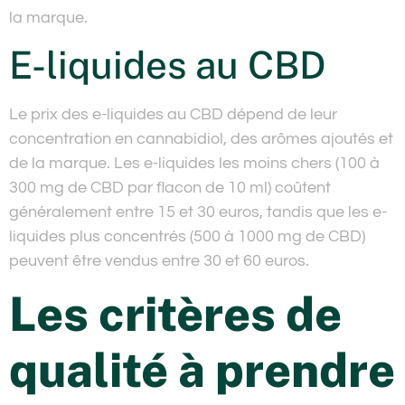
la marque.
E-liquides au CBD
Le prix des e-liquides au CBD dépend de leur
concentration en cannabidiol, des arômes ajoutés et
de la marque. Les e-liquides les moins chers (100 à
300 mg de CBD par flacon de 10 ml) coûtent
généralement entre 15 et 30 euros, tandis que les e-
liquides plus concentrés (500 à 1000 mg de CBD)
peuvent être vendus entre 30 et 60 euros.
Les critères de
qualité à prendre